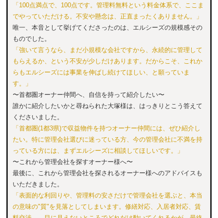
「100点満点で、100点です。管理料無料という料金体系で、ここま
でやっていただける。不安や懸念は、正直まったくありません。」
唯一、本音として挙げてくださったのは、エルシーズの規模感その
ものでした。
「強いて言うなら、まだ小規模な会社ですから、永続的に管理して
もらえるか、という不安が少しだけあります。だからこそ、これか
らもエルシーズには事業を伸ばし続けてほしい、と願っていま
す。」
〜首都圏オーナー仲間へ、自信を持って紹介したい〜
誰かに紹介したいかと尋ねられた大塚様は、はっきりとこう答えて
くださいました。
「首都圏(1都3県)で収益物件を持つオーナー仲間には、ぜひ紹介し
たい。特に管理会社選びに迷っている方、今の管理会社に不満を持
っている方には、まずエルシーズに相談してほしいです。」
〜これから管理会社を探すオーナー様へ〜
最後に、これから管理会社を探されるオーナー様へのアドバイスも
いただきました。
「表面的な利回りや、管理料の安さだけで管理会社を選ぶと、本当
の意味の"質"を見落としてしまいます。修繕対応、入居者対応、賃
料交渉——目に見えないところでどれだけ動いてくれるかが、最終