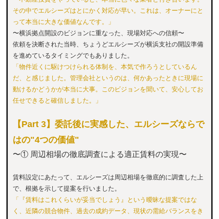
その中でエルシーズはとにかく対応が早い。これは、オーナーにと
って本当に大きな価値なんです。」
〜横浜拠点開設のビジョンに重なった、現場対応への信頼〜
依頼を決断された当時、ちょうどエルシーズが横浜支社の開設準備
を進めているタイミングでもありました。
「物件近くに駆けつけられる体制を、本気で作ろうとしているん
だ、と感じました。管理会社というのは、何かあったときに現場に
動けるかどうかが本当に大事。このビジョンを聞いて、安心してお
任せできると確信しました。」
【Part 3】委託後に実感した、エルシーズならで
はの"4つの価値"
〜① 周辺相場の徹底調査による適正賃料の実現〜
賃料設定にあたって、エルシーズは周辺相場を徹底的に調査した上
で、根拠を示して提案を行いました。
「『賃料はこれくらいが妥当でしょう』という曖昧な提案ではな
く、近隣の競合物件、過去の成約データ、現状の需給バランスをき