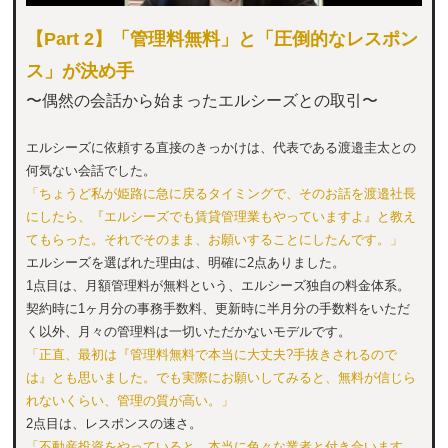
【Part 2】「管理料無料」と「圧倒的なレスポン
ス」が決め手
〜偶然の会話から始まったエルシーズとの取引〜
エルシーズに依頼する直接のきっかけは、代表である渡邉圭太との
何気ない会話でした。
「ちょうど私が姫路に急に戻るタイミングで、そのお話を渡邉社長
にしたら、『エルシーズでも賃貸管理業もやっていますよ』と教え
てもらった。それでそのまま、お願いすることにしたんです。」
エルシーズを選ばれた理由は、明確に2点ありました。
1点目は、月額管理料が無料という、エルシーズ独自の料金体系。
契約時に1ヶ月分の事務手数料、更新時に半月分の手数料をいただ
く以外、月々の管理料は一切いただかないモデルです。
「正直、最初は『管理料無料で本当に大丈夫?手抜きされるので
は』とも思いました。でも実際にお願いしてみると、無料が信じら
れないくらい、管理の質が高い。」
2点目は、レスポンスの速さ。
「不動産投資をやっていると、本当に色々な業者と付き合います。