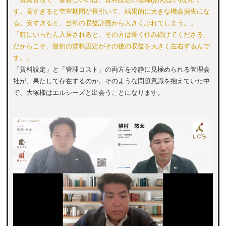
す。高すぎると空室期間が長引いて、結果的に大きな機会損失にな
る。安すぎると、当初の収益計画から大きくぶれてしまう。」
「特にいったん入居されると、その方は長く住み続けてくださる。
だからこそ、最初の賃料設定がその後の収益を大きく左右するんで
す。」
「賃料設定」と「管理コスト」の両方を冷静に見極められる管理会
社が、果たして存在するのか。そのような問題意識を抱えていた中
で、大塚様はエルシーズと出会うことになります。