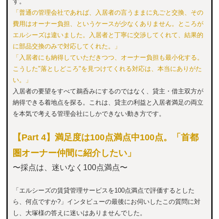
す。
「普通の管理会社であれば、入居者の言うままに丸ごと交換、その
費用はオーナー負担、というケースが少なくありません。ところが
エルシーズは違いました。入居者と丁寧に交渉してくれて、結果的
に部品交換のみで対応してくれた。」
「入居者にも納得していただきつつ、オーナー負担も最小化する。
こうした"落としどころ"を見つけてくれる対応は、本当にありがた
い。」
入居者の要望をすべて鵜呑みにするのではなく、貸主・借主双方が
納得できる着地点を探る。これは、貸主の利益と入居者満足の両立
を本気で考える管理会社にしかできない動き方です。
【Part 4】満足度は100点満点中100点。「首都
圏オーナー仲間に紹介したい」
〜採点は、迷いなく100点満点〜
「エルシーズの賃貸管理サービスを100点満点で評価するとした
ら、何点ですか?」インタビューの最後にお伺いしたこの質問に対
し、大塚様の答えに迷いはありませんでした。