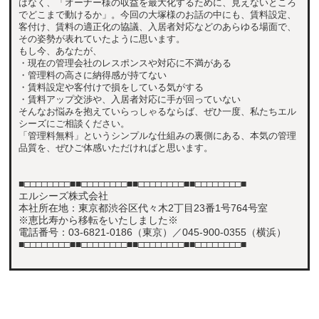
はなく、「オーナー様の収益を最大化するために、見えないところ
でどこまで動けるか」。今回の大塚様のお話の中にも、賃料設定、
客付け、賃料の適正化の協議、入居者対応などのあらゆる場面で、
その姿勢が表れていたように思います。
もし今、あなたが、
・現在の管理会社のレスポンスや対応に不満がある
・管理料の高さに納得感が持てない
・賃料設定や客付けで損をしている気がする
・賃料アップ交渉や、入居者対応に手が回っていない
そんなお悩みを抱えていらっしゃるならば、ぜひ一度、私たちエル
シーズにご相談ください。
「管理料無料」というシンプルな仕組みの裏側にある、本気の管理
品質を、ぜひご体感いただければと思います。
■□□□□□□□□■■□□□□□□□□■■□□□□□□□□■■□□□□□□□□■
エルシーズ株式会社
本社所在地：東京都渋谷区代々木2丁目23番1号764号室
※恵比寿から移転をいたしました※
電話番号：03-6821-0186（東京）／045-900-0355（横浜）
■□□□□□□□□■■□□□□□□□□■■□□□□□□□□■■□□□□□□□□■