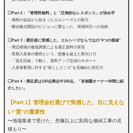
◯Part 2：「管理料無料」と「圧倒的なレスポンス」が決め手
・偶然の会話から始まったエルシーズとの取引
・横浜拠点開設のビジョンに重なった、現場対応への信頼
◯Part 3：委託後に実感した、エルシーズならではの"4つの価値"
・周辺相場の徹底調査による適正賃料の実現
・長期入居者の獲得という、想像を超えた客付け力
・「貸主目線」で動く、賃料アップ交渉のサポート
・入居者要望に対する"落としどころ"を見極めた対応力
◯Part 4：満足度は100点満点中100点。「首都圏オーナー仲間に紹
介したい」
【Part 1】管理会社選びで実感した、目に見えな
い"質"の重要性
〜地場業者で受けた、想像以上に割高な修繕工事の見
積もり〜