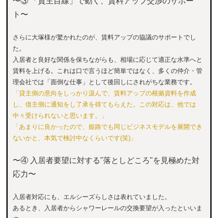
〜③ 「貸主目線」で動く、賃料アップ交渉のサポー
ト〜
さらに大塚様が驚かれたのが、賃料アップの協議のサポートでし
た。
入居者と良好な関係を保ちながらも、相場に応じて適正な水準へと
賃料を上げる。これは口で言うほど簡単ではなく、多くの仲介・管
理会社では「面倒な仕事」として後回しにされがちな業務です。
「貸主側の意向をしっかり汲んで、賃料アップの根拠資料を作成
し、借主側に通知をし了承を得てもらえた。この対応は、他では
中々受けられないと思います。」
「あまりに良かったので、姫路でも同じビジネスモデルを展開でき
ないかと、本気で検討中なくらいです(笑)」
〜④ 入居者要望に対する"落としどころ"を見極めた対
応力〜
入居者対応にも、エルシーズらしさは表れていました。
あるとき、入居者からシャワーレールの交換要望が入ったといいま