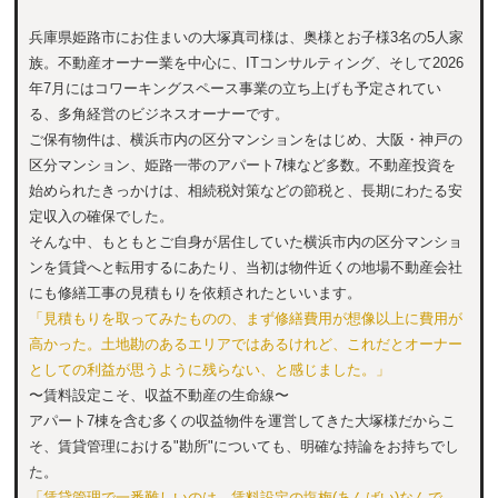
兵庫県姫路市にお住まいの大塚真司様は、奥様とお子様3名の5人家
族。不動産オーナー業を中心に、ITコンサルティング、そして2026
年7月にはコワーキングスペース事業の立ち上げも予定されてい
る、多角経営のビジネスオーナーです。
ご保有物件は、横浜市内の区分マンションをはじめ、大阪・神戸の
区分マンション、姫路一帯のアパート7棟など多数。不動産投資を
始められたきっかけは、相続税対策などの節税と、長期にわたる安
定収入の確保でした。
そんな中、もともとご自身が居住していた横浜市内の区分マンショ
ンを賃貸へと転用するにあたり、当初は物件近くの地場不動産会社
にも修繕工事の見積もりを依頼されたといいます。
「見積もりを取ってみたものの、まず修繕費用が想像以上に費用が
高かった。土地勘のあるエリアではあるけれど、これだとオーナー
としての利益が思うように残らない、と感じました。」
〜賃料設定こそ、収益不動産の生命線〜
アパート7棟を含む多くの収益物件を運営してきた大塚様だからこ
そ、賃貸管理における"勘所"についても、明確な持論をお持ちでし
た。
「賃貸管理で一番難しいのは、賃料設定の塩梅(あんばい)なんで