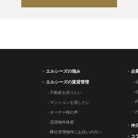
エルシーズの強み
企
エルシーズの賃貸管理
-
-
- 不動産を売りたい
-
- マンションを貸したい
-
- オーナー様の声
- 賃貸物件検索
仲
- 弊社管理物件にお住いの方へ
コ