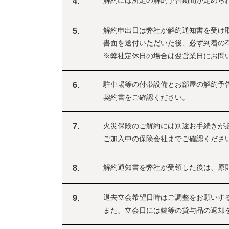
解約には所定の解約予告期間が定めら
4.
解約申出日は弊社が解約通知書を受け
5.
書面を送付いただいた後、必ず到着の
※弊社定休日の場合は翌営業日にお問
駐車場等の付帯設備とお部屋の解約予
6.
契約書をご確認ください。
火災保険のご解約には別途お手続きが
7.
ご加入中の保険会社までご確認くださ
解約通知書を弊社が受領した後は、原
8.
退去立会希望日時はご調整をお願いす
9.
また、立会日には鍵等の貸与品の返却